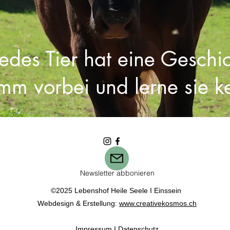
Jedes Tier hat eine Geschic
mm vorbei und lerne sie k
Newsletter abbonieren
©2025 Lebenshof Heile Seele I Einssein
​Webdesign & Erstellung:
www.creativekosmos.ch
Impressum
I
Datenschutz