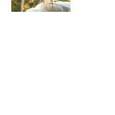
Vision
Ich möchte einen Ort erschaffen, an
dem die Welt für einen kleinen Moment
stillsteht.
Jedes hier lebende Wesen ist aus
unserer Sicht hoch spirituell, sie sind
unsere Familie, Lehrer, Begleiter und
wird dürfen von Ihnen lernen.
Spiritualität bedeutet für uns, seiner
Seele, seinem Seelenplan
näherzukommen und dabei helfen uns
unser tierischen Mitgeschöpfe.
Unsere Vision