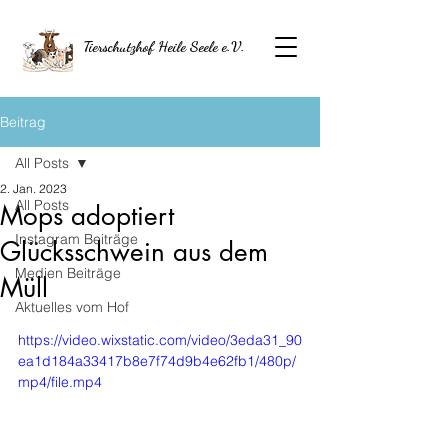
Tierschutzhof Heile Seele e.V.
Beitrag
All Posts
2. Jan. 2023
All Posts
Mops adoptiert
Instagram Beiträge
Glücksschwein aus dem
Medien Beiträge
Müll
Aktuelles vom Hof
https://video.wixstatic.com/video/3eda31_90
ea1d184a33417b8e7f74d9b4e62fb1/480p/
mp4/file.mp4